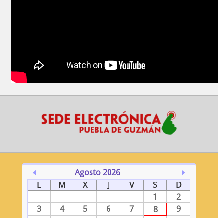
Agosto 2026
L
M
X
J
V
S
D
1
2
3
4
5
6
7
9
8