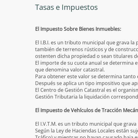
Alta en 
Bienvenida
Plano Urbano
Tasas e Impuestos
Cambio d
Información general
Dónde está Pu
Empadron
Pleno
Tejido Asociati
El Impuesto Sobre Bienes Inmuebles:
Tasas e 
Junta de Gobierno
Servicios a la C
Servicios Municipales
Enlaces de Inte
El I.B.I. es un tributo municipal que grava la
Expedientes en Exposición Pública
Normas S
también de terrenos rústicos y de construcci
Plan Muni
ostenten dicha propiedad o sean titulares d
El importe de su cuota anual se determina en
Licencia
Anuncios
que denomina valor catastral.
Plan Esp
Adjudicaciones
Para obtener este valor se determina tanto e
Después se aplica un tipo impositivo que a
El Centro de Gestión Catastral es el organism
Gestión Tributaria la liquidación correspon
El Impuesto de Vehículos de Tracción Mecá
El I.V.T.M. es un tributo municipal que grava 
Según la Ley de Haciendas Locales están suje
Tráfico) y mientras no hayan causado baja 