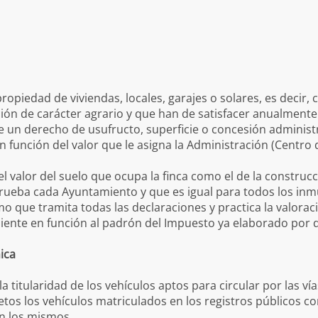
Padrón
e Domicilio
ebla de Guzmán
amiento/ Convivencia
vo
Impuestos
iudadanía
rés
 propiedad de viviendas, locales, garajes o solares, es decir
ubsidiarias
ón de carácter agrario y que han de satisfacer anualmente l
cipal de Vivienda y Suelo
e un derecho de usufructo, superficie o concesión administ
 función del valor que le asigna la Administración (Centro d
 de Obras
ecial Cabeza Enjambraderos
l valor del suelo que ocupa la finca como el de la construcc
prueba cada Ayuntamiento y que es igual para todos los in
o que tramita todas las declaraciones y practica la valoració
diente en función al padrón del Impuesto ya elaborado por 
nica
la titularidad de los vehículos aptos para circular por las vía
tos los vehículos matriculados en los registros públicos co
en los mismos.