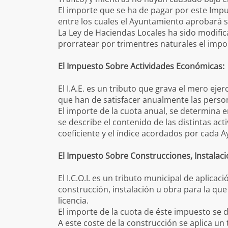
El importe que se ha de pagar por este Imp
entre los cuales el Ayuntamiento aprobará su
La Ley de Haciendas Locales ha sido modific
prorratear por trimentres naturales el impor
El Impuesto Sobre Actividades Económicas
El I.A.E. es un tributo que grava el mero eje
que han de satisfacer anualmente las persona
El importe de la cuota anual, se determina e
se describe el contenido de las distintas act
coeficiente y el índice acordados por cada 
El Impuesto Sobre Construcciones, Instalaci
El I.C.O.I. es un tributo municipal de aplica
construcción, instalación u obra para la que
licencia.
El importe de la cuota de éste impuesto se d
A este coste de la construcción se aplica u