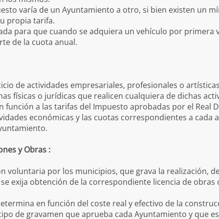
uesto varía de un Ayuntamiento a otro, si bien existen un
 propia tarifa.
ada para que cuando se adquiera un vehículo por primera vez
te de la cuota anual.
:
rcicio de actividades empresariales, profesionales o artístic
s físicas o jurídicas que realicen cualquiera de dichas acti
n función a las tarifas del Impuesto aprobadas por el Real 
ividades económicas y las cuotas correspondientes a cada act
Ayuntamiento.
ones y Obras :
ción voluntaria por los municipios, que grava la realización,
 se exija obtención de la correspondiente licencia de obras
etermina en función del coste real y efectivo de la construcc
n tipo de gravamen que aprueba cada Ayuntamiento y que es