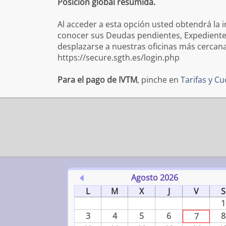
Posición global resumida.
Al acceder a esta opción usted obtendrá la 
conocer sus Deudas pendientes, Expedientes 
desplazarse a nuestras oficinas más cercana
https://secure.sgth.es/login.php
Para el pago de IVTM
, pinche en
Tarifas y C
Agosto 2026
L
M
X
J
V
S
1
3
4
5
6
8
7