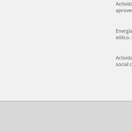
Activid
aprovec
Energí
eólico.
Activid
social 