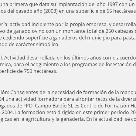
una primera que data su implantación del año 1997 con un to
ios del pasado año (2003) en una superficie de 55 hectáreas
ía: actividad incipiente por la propia empresa, y desarroll
ivo de ganado ovino con un montante total de 250 cabezas 
e cediendo superficie a ganaderos del municipio para past
do de carácter simbólico.
l: Actividad desarrollada en los últimos años como acuerdo
ica, para el acogimiento a los programas de forestación de
erficie de 750 hectáreas.
ón: Conscientes de la necesidad de formación de la mano d
4 una actividad formadora para afrontar retos de la divers
gados de FPO. Campo Baldío SL es Centro de Formación Ho
e 2004. La formación está dirigida en este primer período 2
gicas en la agricultura y la ganadería. En la actualidad, se 