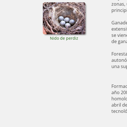
zonas, 
princip
Ganader
extens
se vien
Nido de perdiz
de gana
Foresta
autonóm
una sup
Formaci
año 200
homolo
abril d
tecnoló