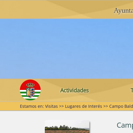
Ayunt
Actividades
Estamos en: Visitas >> Lugares de Interés >> Campo Bald
Inicio
Dónde estamos
Romería
Pabellón
Sebas
Actualidad
Puebla de Guzmán en 
Camp
Feria
Club Dep
José 
Videos
Las Herrerías