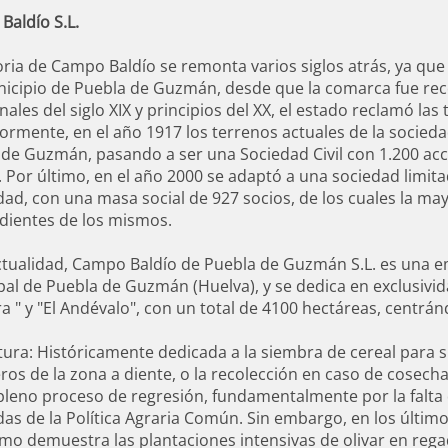
rerías
el Armero
Las Iglesias
Baldío S.L.
unicipal
La Peña
ZA
El Castillo
oria de Campo Baldío se remonta varios siglos atrás, ya q
icipio de Puebla de Guzmán, desde que la comarca fue reco
Campo Baldío
Música
inales del siglo XIX y principios del XX, el estado reclamó las t
La Presa
 Malla
s
ormente, en el año 1917 los terrenos actuales de la socied
Las Herrerías
 Encaje de Bolillos
te
de Guzmán, pasando a ser una Sociedad Civil con 1.200 accio
Las Cortas
 Dibujo
 Por último, en el año 2000 se adaptó a una sociedad limita
El Ferrocarril del Guadiana
dad, con una masa social de 927 socios, de los cuales la m
Autocaravanas
dientes de los mismos.
Celebraciones
ctualidad, Campo Baldío de Puebla de Guzmán S.L. es una e
al de Puebla de Guzmán (Huelva), y se dedica en exclusividad
ra " y "El Andévalo", con un total de 4100 hectáreas, centrán
tura: Históricamente dedicada a la siembra de cereal para
os de la zona a diente, o la recolección en caso de cosechas
pleno proceso de regresión, fundamentalmente por la falta d
as de la Política Agraria Común. Sin embargo, en los último
omo demuestra las plantaciones intensivas de olivar en rega