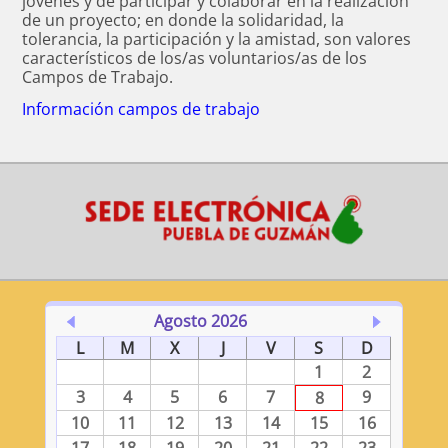
jóvenes y de participar y colaborar en la realización
de un proyecto; en donde la solidaridad, la
tolerancia, la participación y la amistad, son valores
característicos de los/as voluntarios/as de los
Campos de Trabajo.
Información campos de trabajo
Agosto 2026
L
M
X
J
V
S
D
1
2
3
4
5
6
7
9
8
10
11
12
13
14
15
16
17
18
19
20
21
22
23