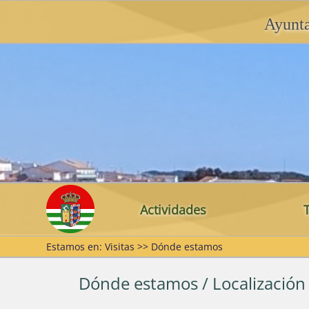
Ayunt
Actividades
Estamos en: Visitas >> Dónde estamos
Inicio
Dónde estamos
Romería
Pabellón
Sebas
Actualidad
Puebla de Guzmán en 
Dónde estamos / Localización
Feria
Club Dep
José 
Videos
Las Herrerías