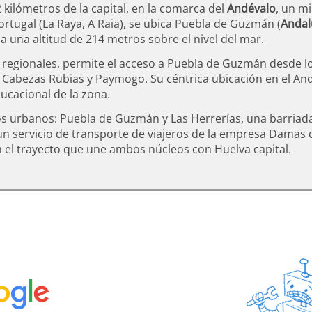
rerías
el Armero
Las Iglesias
 kilómetros de la capital, en la comarca del
Andévalo
, un m
ortugal (La Raya,
A Raia
), se ubica Puebla de Guzmán (
Andal
unicipal
La Peña
ZA
 a una altitud de 214 metros sobre el nivel del mar.
El Castillo
Campo Baldío
y regionales, permite el acceso a Puebla de Guzmán desde l
Música
is, Cabezas Rubias y Paymogo. Su céntrica ubicación en el An
La Presa
 Malla
s
ducacional de la zona.
Las Herrerías
 Encaje de Bolillos
te
Las Cortas
s urbanos: Puebla de Guzmán y Las Herrerías, una barriada
 Dibujo
 un servicio de transporte de viajeros de la empresa Dama
El Ferrocarril del Guadiana
Autocaravanas
 en el trayecto que une ambos núcleos con Huelva capital.
Celebraciones