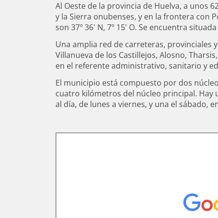
Santa Bárbara
C. D. Her
Juan 
Al Oeste de la provincia de Huelva, a unos 62
y la Sierra onubenses, y en la frontera con P
Piscina M
Centro Joven
Camino del Risco
LA CA
son 37º 36' N, 7º 15' O. Se encuentra situada
Pista Hípica
Carné Joven
Camino a la Peña
Una amplia red de carreteras, provinciales 
Andecab
Aula de 
Campos de Trabajo
Ruta Los Arroíllos
Villanueva de los Castillejos, Alosno, Thars
Taller de
Programa Ciudades
Puebla-Las Herrería
en el referente administrativo, sanitario y e
Taller de
Corresponsales Juveniles
Del Molino a la Fuen
Bajada de la Virgen
El municipio está compuesto por dos núcleo
Taller de
Asociación Juvenil
Camino de la Pared
Danza de las Espadas
cuatro kilómetros del núcleo principal. Hay
Gastronomía
Área de 
al día, de lunes a viernes, y una el sábado,
Bordados
Web Formativas
Salón de 
Matanza
Becas